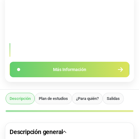
DURACIÓN
PRECIO
2 Semestres
1.800€
IDIOMA
CRÉDITOS
Inglés
60 ECTS
Serás dirigido a la página web oficial del máster para conocer en
profundidad el programa
Más Información
Descripción
Plan de estudios
¿Para quién?
Salidas
Descripción general