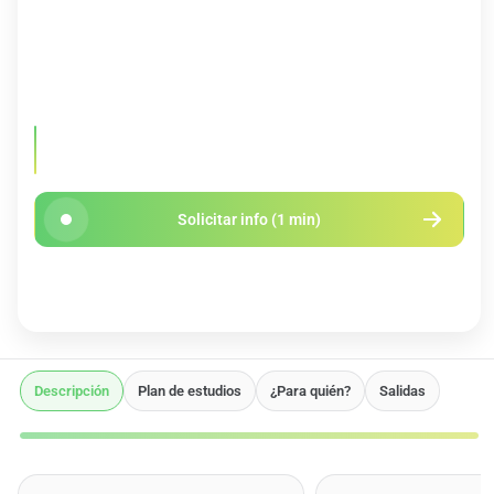
DURACIÓN
PRECIO
2 Semestres
No disponible
IDIOMA
CRÉDITOS
Español
60 ECTS
Solicita Información:
para conocer los convenios de prácticas,
calendario, becas y más
Solicitar info (1 min)
Asesoramiento personalizado
Descripción
Plan de estudios
¿Para quién?
Salidas