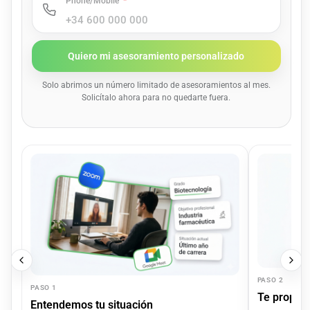
Phone/Mobile
Quiero mi asesoramiento personalizado
Solo abrimos un número limitado de asesoramientos al mes.
Solicítalo ahora para no quedarte fuera.
PASO 2
PASO 1
Te propon
Entendemos tu situación