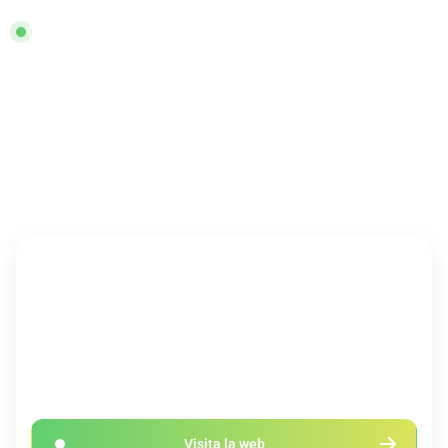
THE UNIVERSITY OF CHICAGO
Understanding the Brain: The
Neurobiology of Everyday Life
Online
Ilimitadas
plazas
Ficha rápida
DURACIÓN
PRECIO
28 horas
Gratis (Certificación 44€)
IDIOMA
CRÉDITOS
Inglés
Consultar convalidación con
tu Universidad
Visita la web