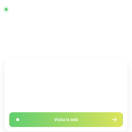
AMERICAN MUSEUM AND NATURAL HISTORY
The Science of Stem Cells
Online
Ilimitadas
plazas
Ficha rápida
DURACIÓN
PRECIO
10 horas
Gratis (Certificación 44€)
IDIOMA
CRÉDITOS
Inglés
Consultar convalidación con
tu Universidad
Visita la web