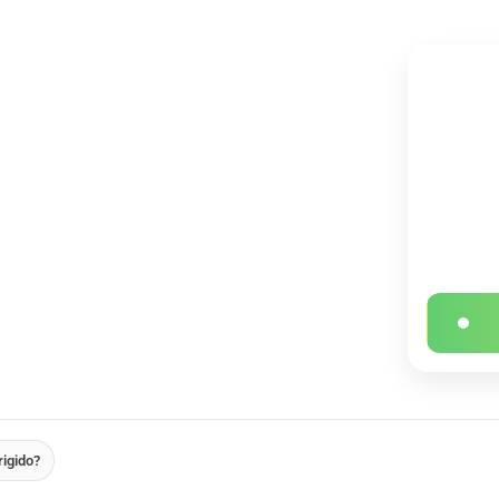
Ficha ráp
DURACI
5 seman
er
IDIOMA
Inglés
rigido?