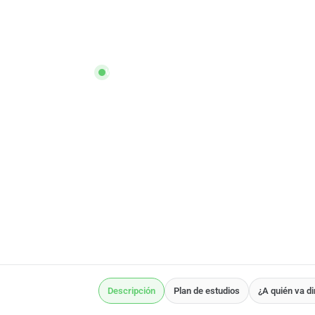
WAGENINGEN UNIVERSITY & RESEARCH
Nutrition and Canc
Online
Ilimitadas
plazas
Descripción
Plan de estudios
¿A quién va di