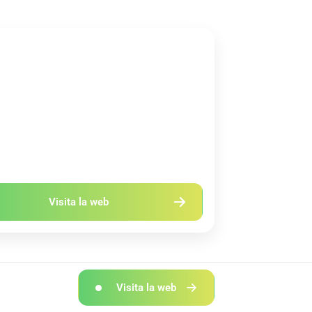
ida
ÓN
PRECIO
as
Gratis (Certificación
189€)
CRÉDITOS
Consultar convalidación
con tu Universidad
Visita la web
Visita la web