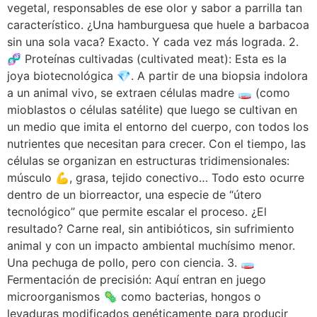
vegetal, responsables de ese olor y sabor a parrilla tan
característico. ¿Una hamburguesa que huele a barbacoa
sin una sola vaca? Exacto. Y cada vez más lograda. 2.
🧬 Proteínas cultivadas (cultivated meat): Esta es la
joya biotecnológica 💎. A partir de una biopsia indolora
a un animal vivo, se extraen células madre 🧫 (como
mioblastos o células satélite) que luego se cultivan en
un medio que imita el entorno del cuerpo, con todos los
nutrientes que necesitan para crecer. Con el tiempo, las
células se organizan en estructuras tridimensionales:
músculo 💪, grasa, tejido conectivo… Todo esto ocurre
dentro de un biorreactor, una especie de “útero
tecnológico” que permite escalar el proceso. ¿El
resultado? Carne real, sin antibióticos, sin sufrimiento
animal y con un impacto ambiental muchísimo menor.
Una pechuga de pollo, pero con ciencia. 3. 🧫
Fermentación de precisión: Aquí entran en juego
microorganismos 🦠 como bacterias, hongos o
levaduras modificados genéticamente para producir