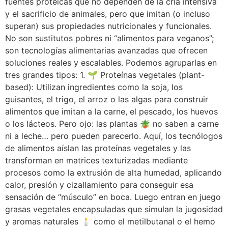
fuentes proteicas que no dependen de la cría intensiva
y el sacrificio de animales, pero que imitan (o incluso
superan) sus propiedades nutricionales y funcionales.
No son sustitutos pobres ni “alimentos para veganos”;
son tecnologías alimentarias avanzadas que ofrecen
soluciones reales y escalables. Podemos agruparlas en
tres grandes tipos: 1. 🌱 Proteínas vegetales (plant-
based): Utilizan ingredientes como la soja, los
guisantes, el trigo, el arroz o las algas para construir
alimentos que imitan a la carne, el pescado, los huevos
o los lácteos. Pero ojo: las plantas 🪴 no saben a carne
ni a leche… pero pueden parecerlo. Aquí, los tecnólogos
de alimentos aíslan las proteínas vegetales y las
transforman en matrices texturizadas mediante
procesos como la extrusión de alta humedad, aplicando
calor, presión y cizallamiento para conseguir esa
sensación de “músculo” en boca. Luego entran en juego
grasas vegetales encapsuladas que simulan la jugosidad
y aromas naturales 🕯️ como el metilbutanal o el hemo