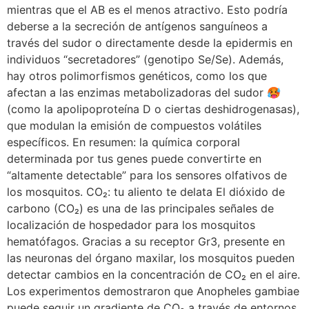
mientras que el AB es el menos atractivo. Esto podría
deberse a la secreción de antígenos sanguíneos a
través del sudor o directamente desde la epidermis en
individuos “secretadores” (genotipo Se/Se). Además,
hay otros polimorfismos genéticos, como los que
afectan a las enzimas metabolizadoras del sudor 🥵
(como la apolipoproteína D o ciertas deshidrogenasas),
que modulan la emisión de compuestos volátiles
específicos. En resumen: la química corporal
determinada por tus genes puede convertirte en
“altamente detectable” para los sensores olfativos de
los mosquitos. CO₂: tu aliento te delata El dióxido de
carbono (CO₂) es una de las principales señales de
localización de hospedador para los mosquitos
hematófagos. Gracias a su receptor Gr3, presente en
las neuronas del órgano maxilar, los mosquitos pueden
detectar cambios en la concentración de CO₂ en el aire.
Los experimentos demostraron que Anopheles gambiae
puede seguir un gradiente de CO₂ a través de entornos